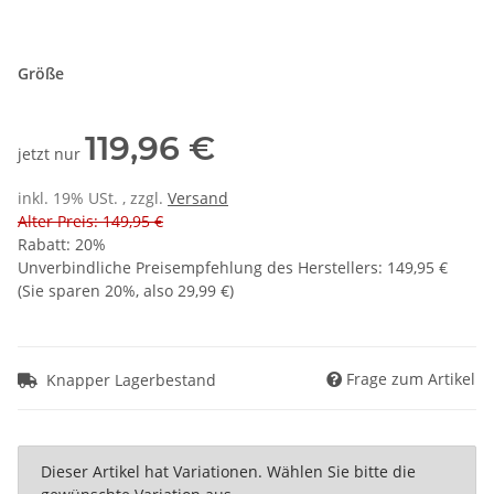
Größe
119,96 €
jetzt nur
inkl. 19% USt. , zzgl.
Versand
Alter Preis: 149,95 €
Rabatt:
20%
Unverbindliche Preisempfehlung des Herstellers
:
149,95 €
(Sie sparen
20%
, also
29,99 €
)
Frage zum Artikel
Knapper Lagerbestand
x
Dieser Artikel hat Variationen. Wählen Sie bitte die