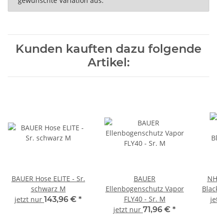
gewünschte Variation aus.
Kunden kauften dazu folgende
Artikel:
BAUER Hose ELITE - Sr.
BAUER
NH
schwarz M
Ellenbogenschutz Vapor
Blac
FLY40 - Sr. M
jetzt nur
143,96 €
*
je
jetzt nur
71,96 €
*