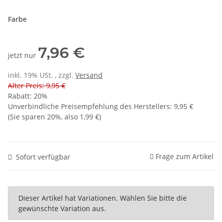
Farbe
7,96 €
jetzt nur
inkl. 19% USt. , zzgl.
Versand
Alter Preis: 9,95 €
Rabatt:
20%
Unverbindliche Preisempfehlung des Herstellers
:
9,95 €
(Sie sparen
20%
, also
1,99 €
)
Frage zum Artikel
Sofort verfügbar
x
Dieser Artikel hat Variationen. Wählen Sie bitte die
gewünschte Variation aus.