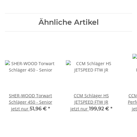
Ähnliche Artikel
SHER-WOOD Torwart
CCM Schläger HS
CCM
Schläger 450 - Senior
JETSPEED FTW JR
Perf
jetzt nur
51,96 €
*
jetzt nur
199,92 €
*
je