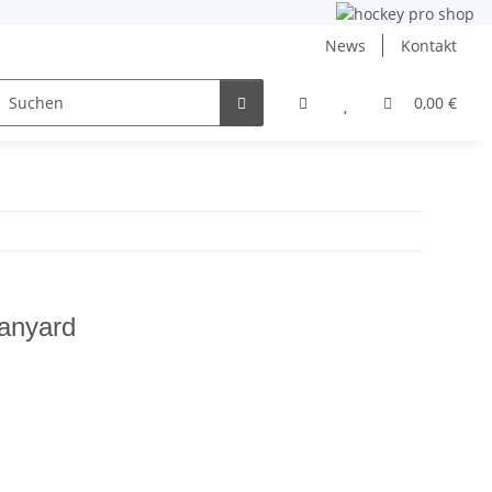
News
Kontakt
ng
Inlinehockey
NHL und DEB
Angebote
0,00 €
anyard