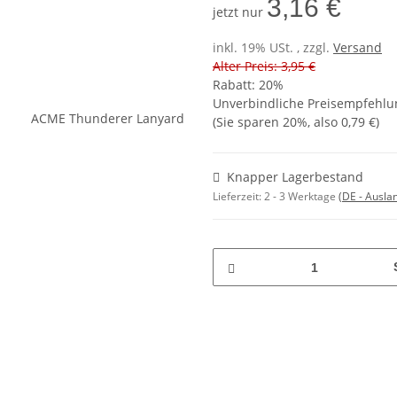
3,16 €
jetzt nur
inkl. 19% USt. , zzgl.
Versand
Alter Preis: 3,95 €
Rabatt:
20%
Unverbindliche Preisempfehlun
(Sie sparen
20%
, also
0,79 €
)
Knapper Lagerbestand
Lieferzeit:
2 - 3 Werktage
(DE - Ausla