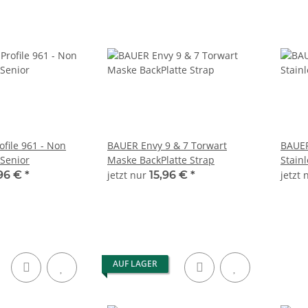
file 961 - Non
BAUER Envy 9 & 7 Torwart
BAUER
 Senior
Maske BackPlatte Strap
Stainl
,96 €
*
jetzt nur
15,96 €
*
jetzt
AUF LAGER