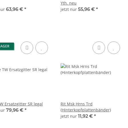
Yth. neu
 nur
63,96 €
*
jetzt nur
55,96 €
*
LAGER
W Ersatzgitter SR legal
Rit Msk Hrns Trd
(Hinterkopfplattenbänder)
 nur
79,96 €
*
jetzt nur
11,92 €
*