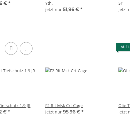
Yth.
Sr.
96 €
*
jetzt nur
51,96 €
*
jetzt
AUF 
iefschutz 1.9 JR
F2 Rit Msk Crt Cage
Olie T
92 €
*
jetzt nur
95,96 €
*
jetzt