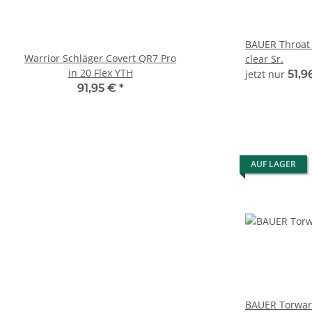
BAUER Throat P
Warrior Schläger Covert QR7 Pro
BAUER Comp. Schläger
clear Sr.
in 20 Flex YTH
FUSE Grip - 52" - Fl
jetzt nur
51,9
91,95 €
*
203,95 €
*
AUF LAGER
BAUER Torwart 