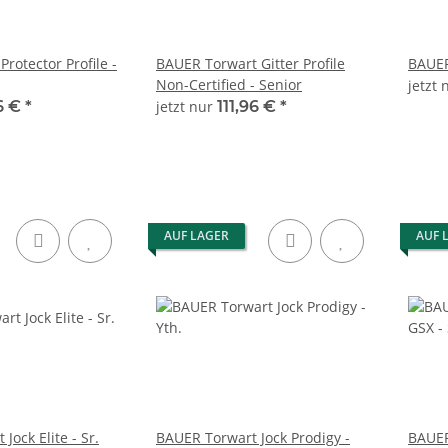
rotector Profile -
BAUER Torwart Gitter Profile
BAUER 
 Supreme
Non-Certified - Senior
jetzt
ex 40
6 €
*
jetzt nur
111,96 €
*
AUF LAGER
AUF 
Jock Elite - Sr.
BAUER Torwart Jock Prodigy -
BAUER