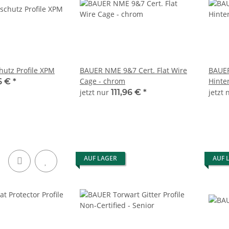
utz Profile XPM
BAUER NME 9&7 Cert. Flat Wire
BAUER
Cage - chrom
Hinte
6 €
*
jetzt nur
111,96 €
*
jetzt
AUF LAGER
AUF 