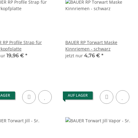
 RP Profile Strap für
BAUER RP Torwart Maske
rkopfplatte
Kinnriemen - schwarz
 nur
19,96 €
*
jetzt nur
4,76 €
*
LAGER
AUF LAGER