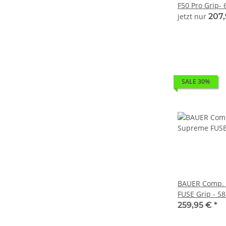
F50 Pro Grip- 6
jetzt nur
207
SALE 30%
BAUER Comp. 
FUSE Grip - 58"
259,95 €
*