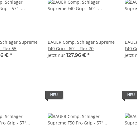
Schläger Supreme
BAUER Comp. Schläger Supreme
BAUER
- Flex 55
F40 Grip - 60" - Flex 70
F40 Gr
96 €
*
jetzt nur
127,96 €
*
jetzt
r Vapor
Flex 30
NEU
NEU