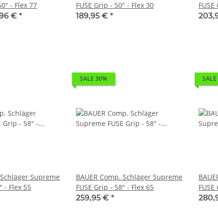
0" - Flex 77
FUSE Grip - 50" - Flex 30
FUSE G
,96 €
*
189,95 €
*
203,
SALE 30%
SALE
Schläger Supreme
BAUER Comp. Schläger Supreme
BAUER
 - Flex 55
FUSE Grip - 58" - Flex 65
FUSE G
259,95 €
*
280,