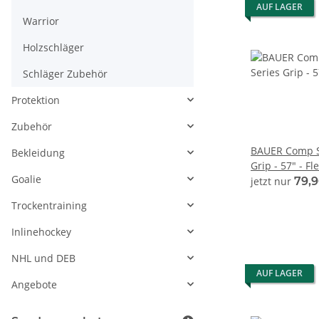
AUF LAGER
Warrior
Holzschläger
Schläger Zubehör
Protektion
Zubehör
BAUER Comp S
Bekleidung
Grip - 57" - Fl
Goalie
jetzt nur
79,
Trockentraining
Inlinehockey
NHL und DEB
AUF LAGER
Angebote