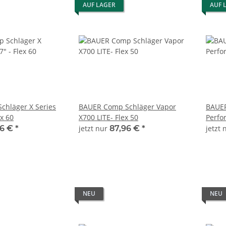
AUF LAGER
AUF 
chläger X Series
BAUER Comp Schläger Vapor
BAUER
ex 60
X700 LITE- Flex 50
Perfor
96 €
*
jetzt nur
87,96 €
*
jetzt
NEU
NEU