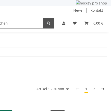
News
Kontakt
ining
Inlinehockey
NHL und DEB
0,00 €
Angebo
Artikel 1 - 20 von 38
1
2