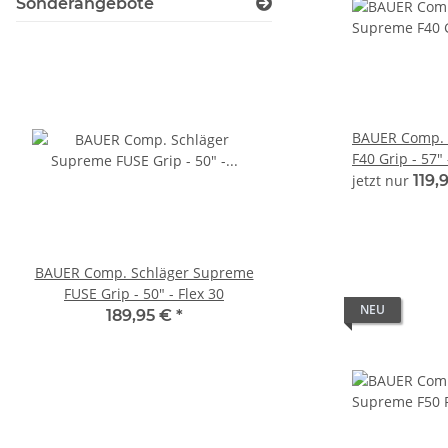
Sonderangebote
BAUER Comp. 
F40 Grip - 57" 
jetzt nur
119,
BAUER Comp. Schläger Supreme
BAUER Comp. Schläge
FUSE Grip - 50" - Flex 30
FLYLITE Grip - 50" - 
NEU
189,95 €
*
189,95 €
*