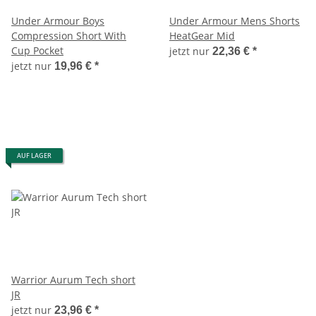
Under Armour Boys
Under Armour Mens Shorts
Compression Short With
HeatGear Mid
Cup Pocket
jetzt nur
22,36 €
*
jetzt nur
19,96 €
*
AUF LAGER
Warrior Aurum Tech short
JR
jetzt nur
23,96 €
*