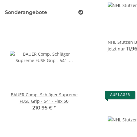
Sonderangebote
NHL Stutzen B
jetzt nur
11,9
BAUER Comp. Schläger Supreme
BAUER Comp. Schläger
AUF LAGER
FUSE Grip - 54" - Flex 50
FUSE Grip - 58" - Fl
210,95 €
*
259,95 €
*