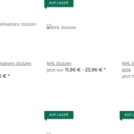
AUF LAGER
mations Stutzen
NHL Stutzen
NHL S
pink
jetzt nur
11,96 € -
23,96 €
*
6 €
*
jetzt
AUF LAGER
AUF 