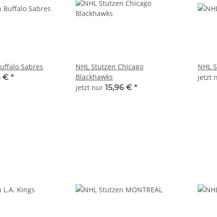
uffalo Sabres
NHL Stutzen Chicago
NHL S
Blackhawks
6 €
*
jetzt
jetzt nur
15,96 €
*
 Supreme
ex 55