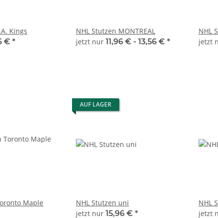
.A. Kings
NHL Stutzen MONTREAL
NHL S
6 €
*
jetzt nur
11,96 € -
13,56 €
*
jetzt
AUF LAGER
Toronto Maple
NHL Stutzen uni
NHL S
jetzt nur
15,96 €
*
jetzt