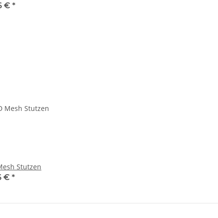
6 €
*
esh Stutzen
6 €
*