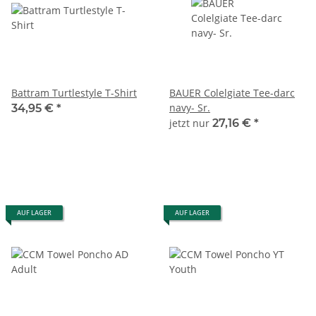
Battram Turtlestyle T-Shirt
BAUER Colelgiate Tee-darc
navy- Sr.
34,95 €
*
jetzt nur
27,16 €
*
AUF LAGER
AUF LAGER