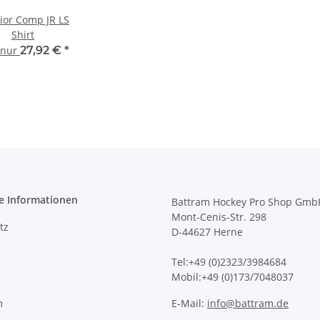
ior Comp JR LS
Shirt
t nur
27,92 €
*
e Informationen
Battram Hockey Pro Shop Gmb
Mont-Cenis-Str. 298
tz
D-44627 Herne
Tel:+49 (0)2323/3984684
Mobil:+49 (0)173/7048037
m
E-Mail:
info@battram.de