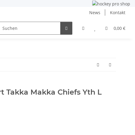
News
Kontakt
ng
Inlinehockey
NHL und DEB
Angebote
0,00 €
rt Takka Makka Chiefs Yth L