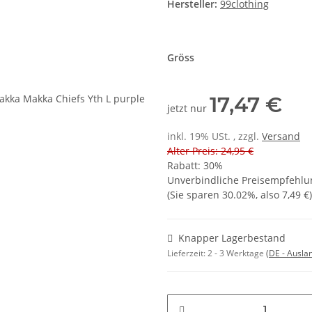
Hersteller:
99clothing
Gröss
17,47 €
jetzt nur
inkl. 19% USt. , zzgl.
Versand
Alter Preis: 24,95 €
Rabatt:
30%
Unverbindliche Preisempfehlun
(Sie sparen
30.02%
, also
7,49 €
)
Knapper Lagerbestand
Lieferzeit:
2 - 3 Werktage
(DE - Ausla