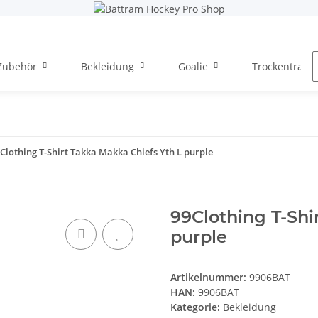
Zubehör
Bekleidung
Goalie
Trockentraini
Clothing T-Shirt Takka Makka Chiefs Yth L purple
99Clothing T-Shi
purple
Artikelnummer:
9906BAT
HAN:
9906BAT
Kategorie:
Bekleidung