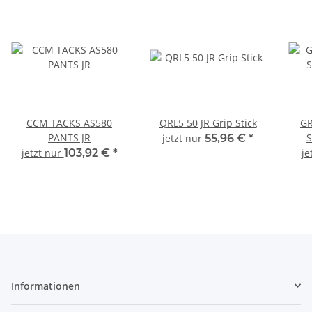
CCM TACKS AS580
QRL5 50 JR Grip Stick
GR
PANTS JR
S
jetzt nur
55,96 €
*
jetzt nur
103,92 €
*
je
Informationen