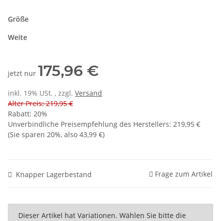
Größe
Weite
175,96 €
jetzt nur
inkl. 19% USt. , zzgl.
Versand
Alter Preis: 219,95 €
Rabatt:
20%
Unverbindliche Preisempfehlung des Herstellers
:
219,95 €
(Sie sparen
20%
, also
43,99 €
)
Frage zum Artikel
Knapper Lagerbestand
x
Dieser Artikel hat Variationen. Wählen Sie bitte die