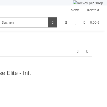
News
Kontakt
ng
Inlinehockey
NHL und DEB
Angebote
0,00 €
Elite - Int.