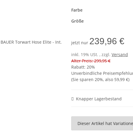
Farbe
Größe
239,96 €
jetzt nur
inkl. 19% USt. , zzgl.
Versand
Alter Preis: 299,95 €
Rabatt:
20%
Unverbindliche Preisempfehlun
(Sie sparen
20%
, also
59,99 €
)
Knapper Lagerbestand
x
Dieser Artikel hat Variatio