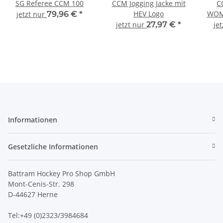
SG Referee CCM 100
CCM Jogging Jacke mit
C
HEV Logo
WOM
jetzt nur
79,96 €
*
jetzt nur
27,97 €
*
je
Informationen
Gesetzliche Informationen
Battram Hockey Pro Shop GmbH
Mont-Cenis-Str. 298
D-44627 Herne
Tel:+49 (0)2323/3984684