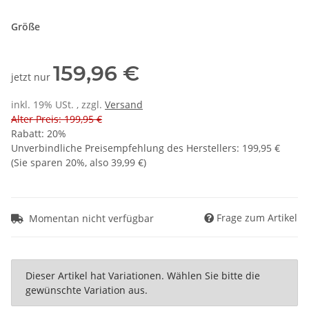
Größe
159,96 €
jetzt nur
inkl. 19% USt. , zzgl.
Versand
Alter Preis: 199,95 €
Rabatt:
20%
Unverbindliche Preisempfehlung des Herstellers
:
199,95 €
(Sie sparen
20%
, also
39,99 €
)
Frage zum Artikel
Momentan nicht verfügbar
x
Dieser Artikel hat Variationen. Wählen Sie bitte die
gewünschte Variation aus.