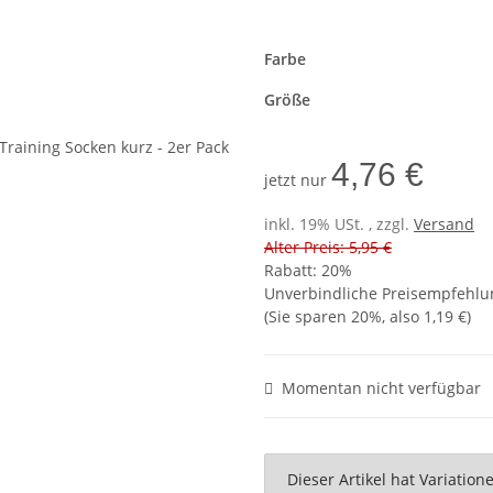
Farbe
Größe
4,76 €
jetzt nur
inkl. 19% USt. , zzgl.
Versand
Alter Preis: 5,95 €
Rabatt:
20%
Unverbindliche Preisempfehlun
(Sie sparen
20%
, also
1,19 €
)
Momentan nicht verfügbar
x
Dieser Artikel hat Variatio