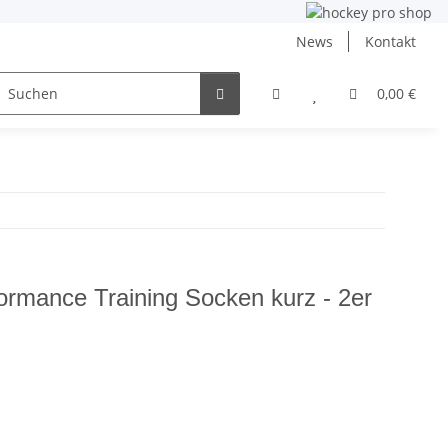
News
Kontakt
ng
Inlinehockey
NHL und DEB
Angebote
0,00 €
ance Training Socken kurz - 2er