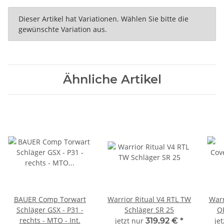
x
Dieser Artikel hat Variationen. Wählen Sie bitte die
gewünschte Variation aus.
Ähnliche Artikel
BAUER Comp Torwart
Warrior Ritual V4 RTL TW
Warr
Schläger GSX - P31 -
Schläger SR 25
QR
rechts - MTO - Int.
jetzt nur
319,92 €
*
je