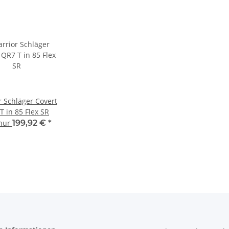
r Schläger Covert
T in 85 Flex SR
 nur
199,92 €
*