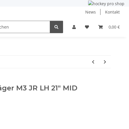
News
Kontakt
ining
Inlinehockey
NHL und DEB
0,00 €
Angebo
äger M3 JR LH 21" MID