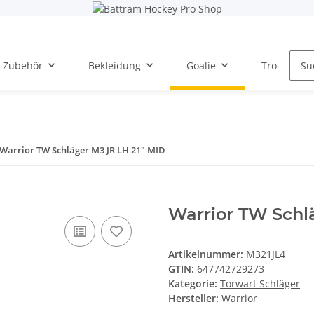
Zubehör
Bekleidung
Goalie
Trockentra
Warrior TW Schläger M3 JR LH 21" MID
Warrior TW Schl
Artikelnummer:
M321JL4
GTIN:
647742729273
Kategorie:
Torwart Schläger
Hersteller:
Warrior