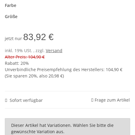
Farbe
Größe
83,92 €
jetzt nur
inkl. 19% USt. , zzgl.
Versand
Alter Preis: 104,90 €
Rabatt:
20%
Unverbindliche Preisempfehlung des Herstellers
:
104,90 €
(Sie sparen
20%
, also
20,98 €
)
Frage zum Artikel
Sofort verfügbar
x
Dieser Artikel hat Variationen. Wählen Sie bitte die
gewünschte Variation aus.