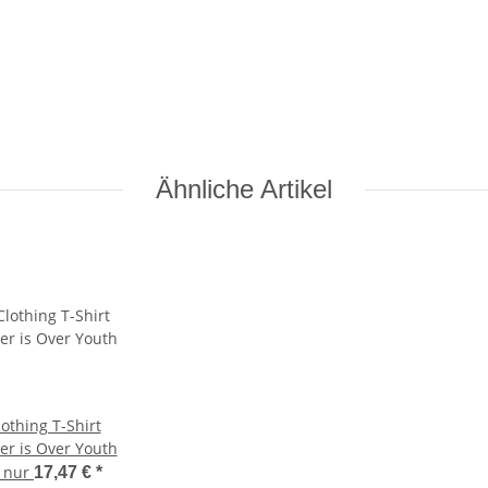
Ähnliche Artikel
othing T-Shirt
r is Over Youth
t nur
17,47 €
*