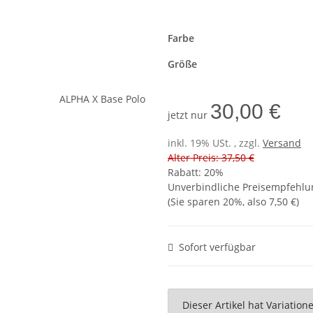
Farbe
Größe
30,00 €
jetzt nur
inkl. 19% USt. , zzgl.
Versand
Alter Preis: 37,50 €
Rabatt:
20%
Unverbindliche Preisempfehlun
(Sie sparen
20%
, also
7,50 €
)
Sofort verfügbar
x
Dieser Artikel hat Variatio