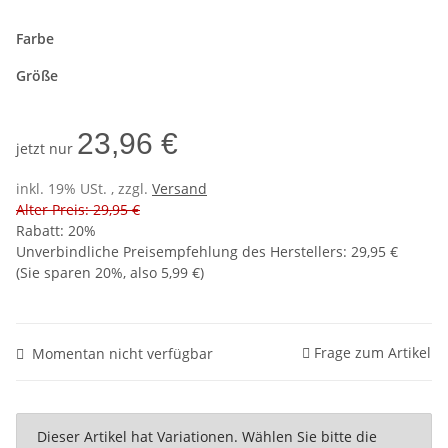
Farbe
Größe
23,96 €
jetzt nur
inkl. 19% USt. , zzgl.
Versand
Alter Preis: 29,95 €
Rabatt:
20%
Unverbindliche Preisempfehlung des Herstellers
:
29,95 €
(Sie sparen
20%
, also
5,99 €
)
Frage zum Artikel
Momentan nicht verfügbar
x
Dieser Artikel hat Variationen. Wählen Sie bitte die