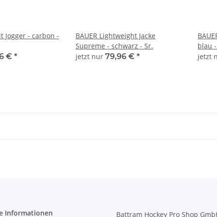
 Jogger - carbon -
BAUER Lightweight Jacke
BAUER
Supreme - schwarz - Sr.
blau -
96 €
*
jetzt nur
79,96 €
*
jetzt
t QR7 Pro
e Informationen
Battram Hockey Pro Shop Gmb