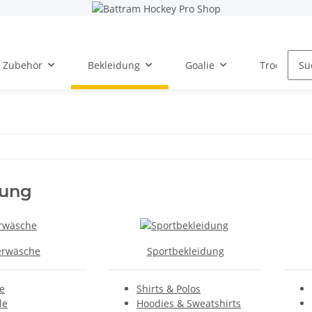
Zubehör
Bekleidung
Goalie
Trockentra
dung
erwäsche
Sportbekleidung
e
Shirts & Polos
le
Hoodies & Sweatshirts