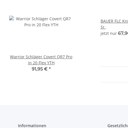
BAUER FLC Knit
Sr.
jetzt nur
67,
Warrior Schläger Covert QR7 Pro
Warrior Schläger Cover
in 20 Flex YTH
in 55 Flex INT
91,95 €
*
231,95 €
*
Informationen
Gesetzlich