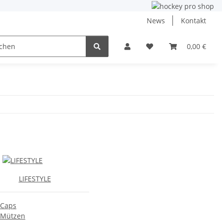
News
Kontakt
ining
Inlinehockey
NHL und DEB
0,00 €
Angebo
LIFESTYLE
Caps
Mützen