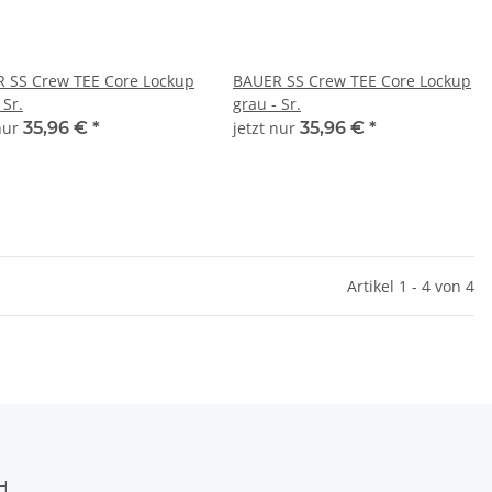
 SS Crew TEE Core Lockup
BAUER SS Crew TEE Core Lockup
 Sr.
grau - Sr.
 nur
35,96 €
*
jetzt nur
35,96 €
*
Artikel 1 - 4 von 4
H