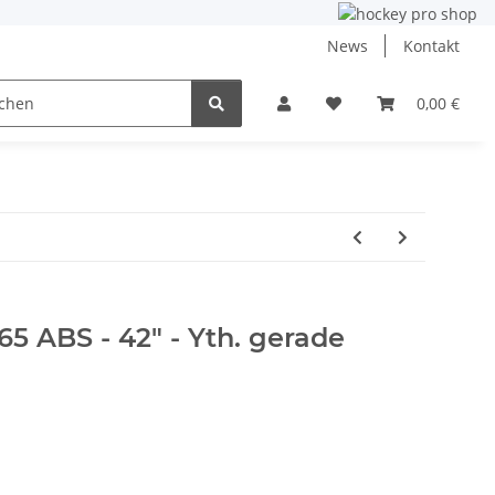
News
Kontakt
ining
Inlinehockey
NHL und DEB
0,00 €
Angebo
5 ABS - 42" - Yth. gerade