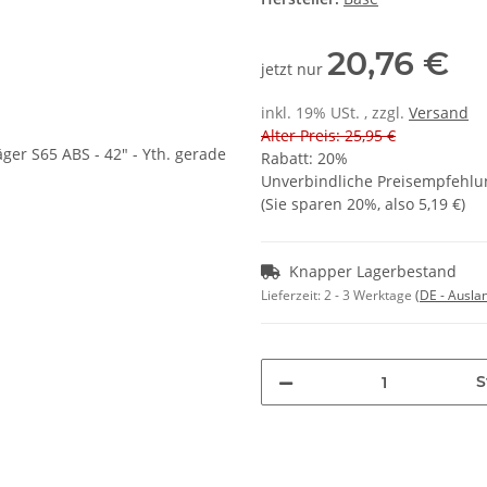
20,76 €
jetzt nur
inkl. 19% USt. , zzgl.
Versand
Alter Preis: 25,95 €
Rabatt:
20%
Unverbindliche Preisempfehlun
(Sie sparen
20%
, also
5,19 €
)
Knapper Lagerbestand
Lieferzeit:
2 - 3 Werktage
(DE - Ausla
S