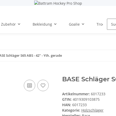
Zubehör
Bekleidung
Goalie
Trockentra
ASE Schläger S65 ABS - 42" - Yth. gerade
BASE Schläger S6
Artikelnummer:
6017233
GTIN:
4019309103875
HAN:
6017233
Kategorie:
Holzschläger
Hersteller:
Base