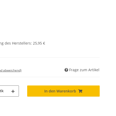
g des Herstellers
:
25,95 €
Frage zum Artikel
nd abweichend)
tk
In den Warenkorb