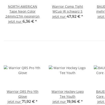
NORTH AMERICAN
Warrior Comp Tight
BAUE
Tape Neon Color
WCup JR schwarz S
mehrf
24mm/27m neongrün
jetzt nur
47,92 €
*
jetz
jetzt nur
6,36 €
*
Warrior QR5 Pro Yth
Warrior Hockey Logo
BAUER
Glove
Tee Youth
Core 
jetzt nur
71,92 €
*
jetzt nur
19,96 €
*
jetz