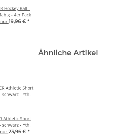
R Hockey Ball -
abig - 4er Pack
t nur
19,96 €
*
Ähnliche Artikel
 Athletic Short
- schwarz - Yth.
t nur
23,96 €
*