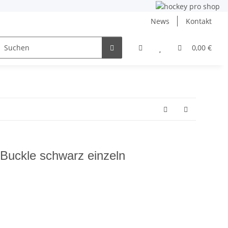
News
Kontakt
ng
Inlinehockey
NHL und DEB
Angebote
0,00 €
Buckle schwarz einzeln