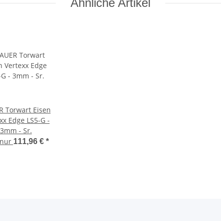
Ähnliche Artikel
 Torwart Eisen
xx Edge LS5-G -
3mm - Sr.
 nur
111,96 €
*