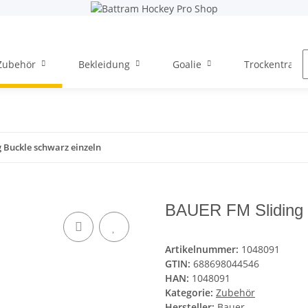
Zubehör
Bekleidung
Goalie
Trockentraini
 Buckle schwarz einzeln
BAUER FM Sliding 
Artikelnummer:
1048091
GTIN:
688698044546
HAN:
1048091
Kategorie:
Zubehör
Hersteller:
Bauer