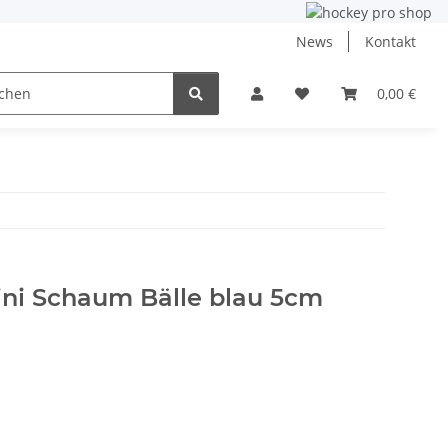
News
Kontakt
ining
Inlinehockey
NHL und DEB
0,00 €
Angebo
ni Schaum Bälle blau 5cm