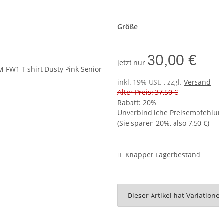
Größe
30,00 €
jetzt nur
inkl. 19% USt. , zzgl.
Versand
Alter Preis: 37,50 €
Rabatt:
20%
Unverbindliche Preisempfehlun
(Sie sparen
20%
, also
7,50 €
)
Knapper Lagerbestand
x
Dieser Artikel hat Variatio