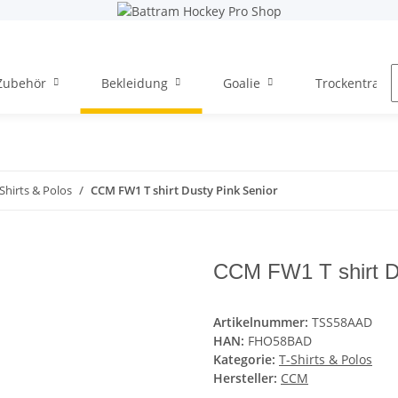
Zubehör
Bekleidung
Goalie
Trockentraini
Shirts & Polos
CCM FW1 T shirt Dusty Pink Senior
CCM FW1 T shirt D
Artikelnummer:
TSS58AAD
HAN:
FHO58BAD
Kategorie:
T-Shirts & Polos
Hersteller:
CCM