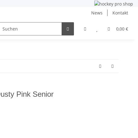
News
Kontakt
ng
Inlinehockey
NHL und DEB
Angebote
0,00 €
usty Pink Senior