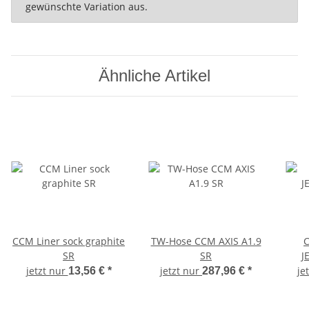
gewünschte Variation aus.
Ähnliche Artikel
CCM Liner sock graphite
TW-Hose CCM AXIS A1.9
C
SR
SR
J
jetzt nur
jetzt nur
je
13,56 €
*
287,96 €
*