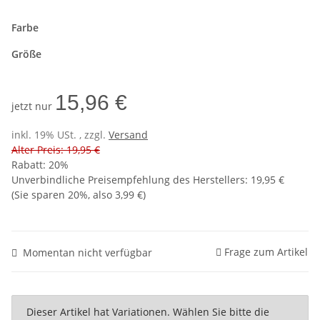
Farbe
Größe
15,96 €
jetzt nur
inkl. 19% USt. , zzgl.
Versand
Alter Preis: 19,95 €
Rabatt:
20%
Unverbindliche Preisempfehlung des Herstellers
:
19,95 €
(Sie sparen
20%
, also
3,99 €
)
Frage zum Artikel
Momentan nicht verfügbar
x
Dieser Artikel hat Variationen. Wählen Sie bitte die