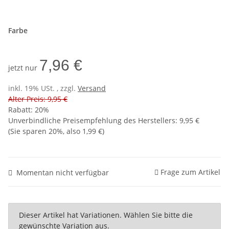
Farbe
7,96 €
jetzt nur
inkl. 19% USt. , zzgl.
Versand
Alter Preis: 9,95 €
Rabatt:
20%
Unverbindliche Preisempfehlung des Herstellers
:
9,95 €
(Sie sparen
20%
, also
1,99 €
)
Frage zum Artikel
Momentan nicht verfügbar
x
Dieser Artikel hat Variationen. Wählen Sie bitte die
gewünschte Variation aus.