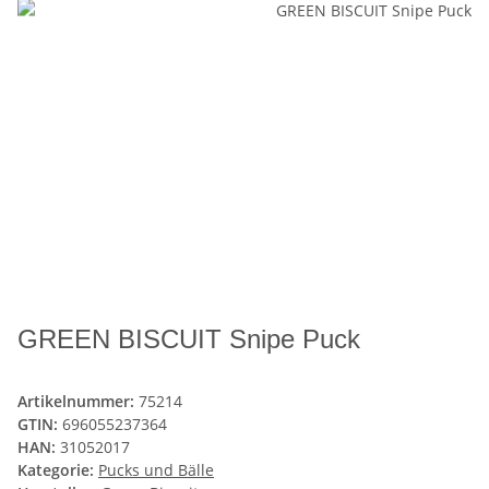
GREEN BISCUIT Snipe Puck
Artikelnummer:
75214
GTIN:
696055237364
HAN:
31052017
Kategorie:
Pucks und Bälle