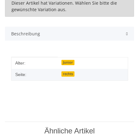
x
Dieser Artikel hat Variationen. Wählen Sie bitte die
gewünschte Variation aus.
Beschreibung
Produkteigenschaft
Wert
Junior
Alter:
rechts
Seite:
Ähnliche Artikel