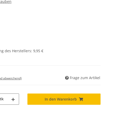
rauben
g des Herstellers
:
9,95 €
Frage zum Artikel
nd abweichend)
tk
In den Warenkorb