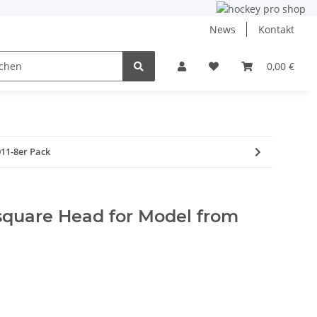
News
Kontakt
ining
Inlinehockey
NHL und DEB
0,00 €
Angebo
11-8er Pack
square Head for Model from