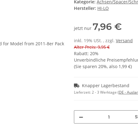
Kategorie:
Achsen/Spacer/Sch
Hersteller:
HI-LO
7,96 €
jetzt nur
inkl. 19% USt. , zzgl.
Versand
Alter Preis: 9,95 €
Rabatt:
20%
Unverbindliche Preisempfehlun
(Sie sparen
20%
, also
1,99 €
)
Knapper Lagerbestand
Lieferzeit:
2 - 3 Werktage
(DE - Ausla
S