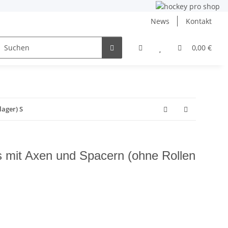
News
Kontakt
ng
Inlinehockey
NHL und DEB
Angebote
0,00 €
lager) S
s mit Axen und Spacern (ohne Rollen