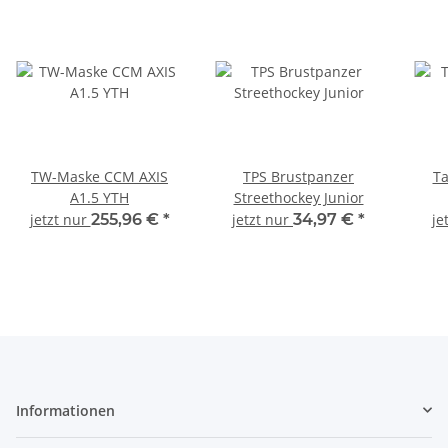
TW-Maske CCM AXIS
TPS Brustpanzer
Ta
A1.5 YTH
Streethockey Junior
jetzt nur
255,96 €
*
jetzt nur
34,97 €
*
je
Informationen