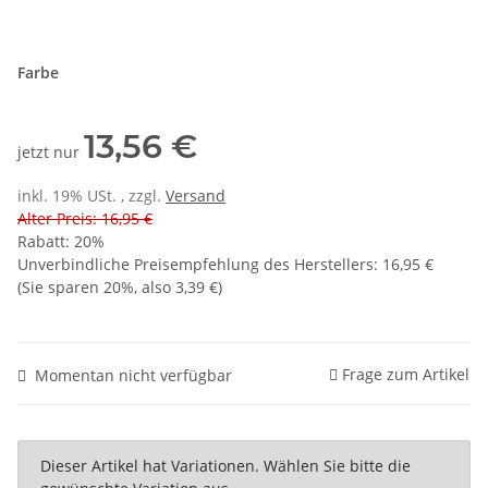
Farbe
13,56 €
jetzt nur
inkl. 19% USt. , zzgl.
Versand
Alter Preis: 16,95 €
Rabatt:
20%
Unverbindliche Preisempfehlung des Herstellers
:
16,95 €
(Sie sparen
20%
, also
3,39 €
)
Frage zum Artikel
Momentan nicht verfügbar
x
Dieser Artikel hat Variationen. Wählen Sie bitte die