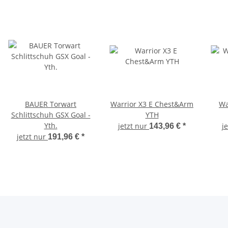
BAUER Torwart
Warrior X3 E Chest&Arm
Wa
Schlittschuh GSX Goal -
YTH
Yth.
jetzt nur
j
143,96 €
*
jetzt nur
191,96 €
*