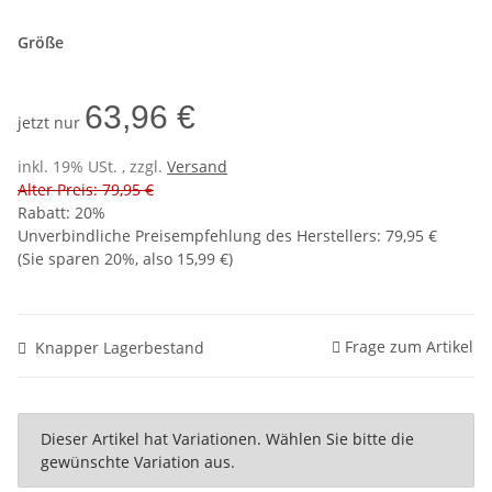
Größe
63,96 €
jetzt nur
inkl. 19% USt. , zzgl.
Versand
Alter Preis: 79,95 €
Rabatt:
20%
Unverbindliche Preisempfehlung des Herstellers
:
79,95 €
(Sie sparen
20%
, also
15,99 €
)
Frage zum Artikel
Knapper Lagerbestand
x
Dieser Artikel hat Variationen. Wählen Sie bitte die
gewünschte Variation aus.