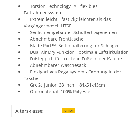
Torsion Technology ™ - flexibles
Faltrahmensystem
Extrem leicht - fast 2kg leichter als das
Vorgängermodell HTSE
Seitlich eingebauter Schultertrageriemen
Abnehmbare Fronttasche
Blade Port™: Seitenhalterung für Schläger
Dual Air Dry Funktion - optimale Luftzirkulation
Fußteppich für trockene Füße in der Kabine
Abnehmbarer Wäschesack
Einzigartiges Regalsystem - Ordnung in der
Tasche
Größe Junior: 33 inch 84x51x43cm
Obermaterial: 100% Polyester
Produkteigenschaft
Wert
Altersklasse:
Junior