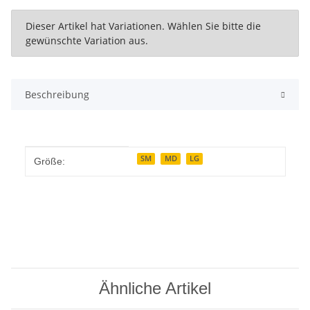
x
Dieser Artikel hat Variationen. Wählen Sie bitte die
gewünschte Variation aus.
Beschreibung
Produkteigenschaft
Wert
SM
MD
LG
Größe:
Ähnliche Artikel