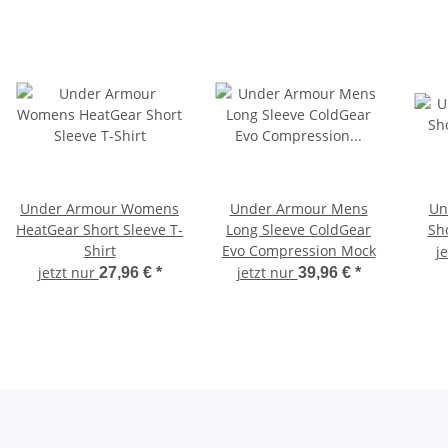
Under Armour Womens
Under Armour Mens
Un
HeatGear Short Sleeve T-
Long Sleeve ColdGear
Sh
Shirt
Evo Compression Mock
j
jetzt nur
jetzt nur
27,96 €
*
39,96 €
*