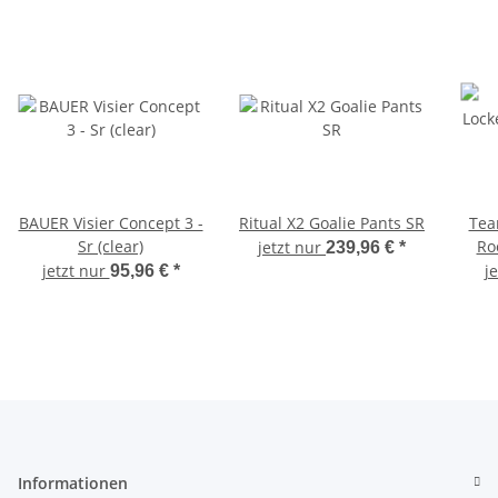
BAUER Visier Concept 3 -
Ritual X2 Goalie Pants SR
Tea
Sr (clear)
Ro
jetzt nur
239,96 €
*
jetzt nur
j
95,96 €
*
Informationen