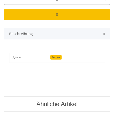
Beschreibung
Produkteigenschaft
Wert
Senior
Alter:
Ähnliche Artikel