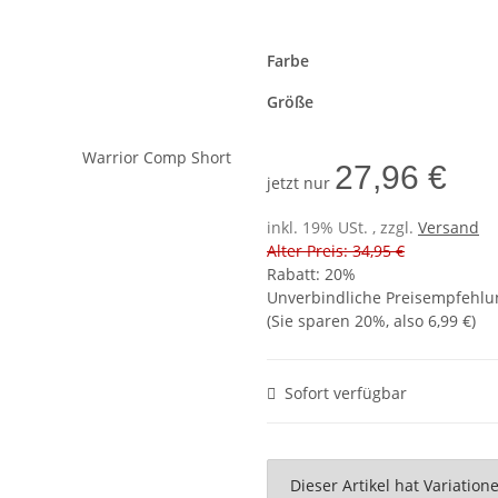
Farbe
Größe
27,96 €
jetzt nur
inkl. 19% USt. , zzgl.
Versand
Alter Preis: 34,95 €
Rabatt:
20%
Unverbindliche Preisempfehlun
(Sie sparen
20%
, also
6,99 €
)
Sofort verfügbar
x
Dieser Artikel hat Variatio