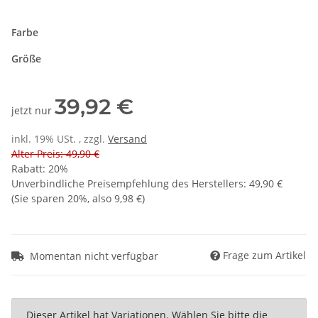
Farbe
Größe
39,92 €
jetzt nur
inkl. 19% USt. , zzgl.
Versand
Alter Preis: 49,90 €
Rabatt:
20%
Unverbindliche Preisempfehlung des Herstellers
:
49,90 €
(Sie sparen
20%
, also
9,98 €
)
Frage zum Artikel
Momentan nicht verfügbar
x
Dieser Artikel hat Variationen. Wählen Sie bitte die