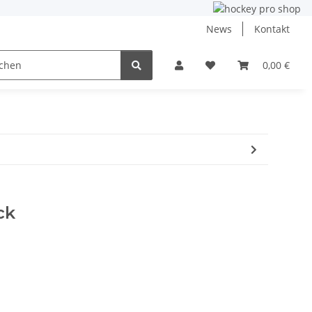
News
Kontakt
ining
Inlinehockey
NHL und DEB
0,00 €
Angebo
ck