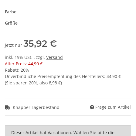
Farbe
Größe
35,92 €
jetzt nur
inkl. 19% USt. , zzgl.
Versand
Alter Preis: 44,90 €
Rabatt:
20%
Unverbindliche Preisempfehlung des Herstellers
:
44,90 €
(Sie sparen
20%
, also
8,98 €
)
Frage zum Artikel
Knapper Lagerbestand
x
Dieser Artikel hat Variationen. Wählen Sie bitte die