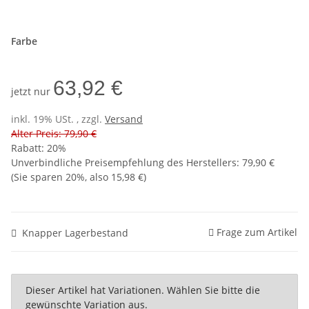
Farbe
63,92 €
jetzt nur
inkl. 19% USt. , zzgl.
Versand
Alter Preis: 79,90 €
Rabatt:
20%
Unverbindliche Preisempfehlung des Herstellers
:
79,90 €
(Sie sparen
20%
, also
15,98 €
)
Frage zum Artikel
Knapper Lagerbestand
x
Dieser Artikel hat Variationen. Wählen Sie bitte die
gewünschte Variation aus.