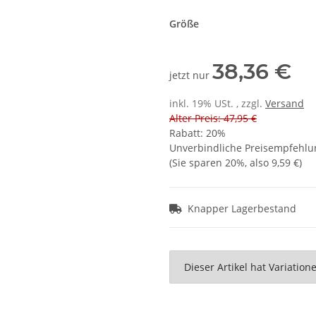
Größe
38,36 €
jetzt nur
inkl. 19% USt. , zzgl.
Versand
Alter Preis: 47,95 €
Rabatt:
20%
Unverbindliche Preisempfehlun
(Sie sparen
20%
, also
9,59 €
)
Knapper Lagerbestand
x
Dieser Artikel hat Variatio