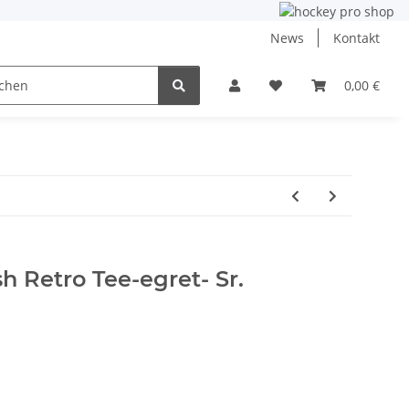
News
Kontakt
ining
Inlinehockey
NHL und DEB
0,00 €
Angebo
 Retro Tee-egret- Sr.