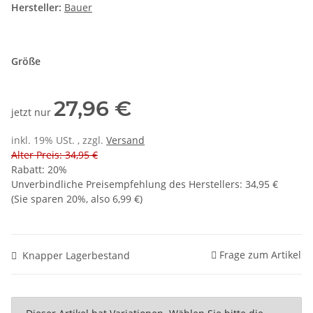
Hersteller:
Bauer
Größe
27,96 €
jetzt nur
inkl. 19% USt. , zzgl.
Versand
Alter Preis: 34,95 €
Rabatt:
20%
Unverbindliche Preisempfehlung des Herstellers
:
34,95 €
(Sie sparen
20%
, also
6,99 €
)
Frage zum Artikel
Knapper Lagerbestand
x