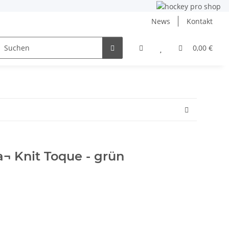
News
Kontakt
ng
Inlinehockey
NHL und DEB
Angebote
0,00 €
¬ Knit Toque - grün