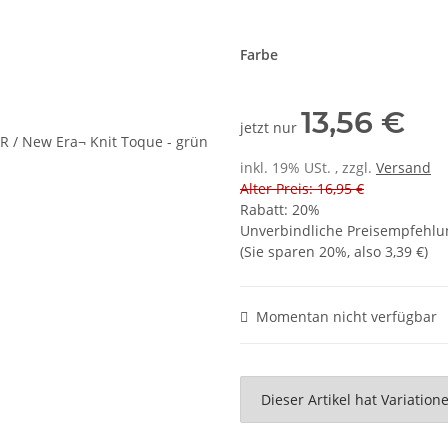
Farbe
13,56 €
jetzt nur
inkl. 19% USt. , zzgl.
Versand
Alter Preis: 16,95 €
Rabatt:
20%
Unverbindliche Preisempfehlun
(Sie sparen
20%
, also
3,39 €
)
Momentan nicht verfügbar
x
Dieser Artikel hat Variatio