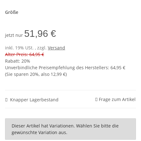
Größe
51,96 €
jetzt nur
inkl. 19% USt. , zzgl.
Versand
Alter Preis: 64,95 €
Rabatt:
20%
Unverbindliche Preisempfehlung des Herstellers
:
64,95 €
(Sie sparen
20%
, also
12,99 €
)
Frage zum Artikel
Knapper Lagerbestand
x
Dieser Artikel hat Variationen. Wählen Sie bitte die
gewünschte Variation aus.