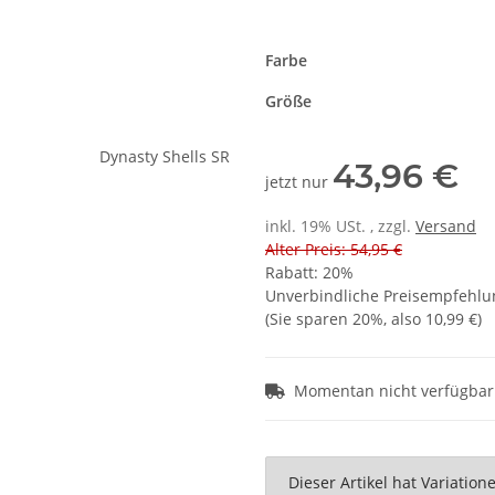
Farbe
Größe
43,96 €
jetzt nur
inkl. 19% USt. , zzgl.
Versand
Alter Preis: 54,95 €
Rabatt:
20%
Unverbindliche Preisempfehlun
(Sie sparen
20%
, also
10,99 €
)
Momentan nicht verfügbar
x
Dieser Artikel hat Variatio