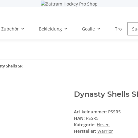
Zubehör
Bekleidung
Goalie
Trockentra
ty Shells SR
Dynasty Shells S
Artikelnummer:
PSSR5
HAN:
PSSR5
Kategorie:
Hosen
Hersteller:
Warrior