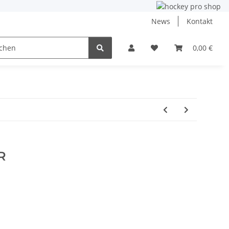
News
Kontakt
ining
Inlinehockey
NHL und DEB
0,00 €
Angebo
R