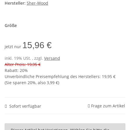
Hersteller:
Sher-Wood
Größe
15,96 €
jetzt nur
inkl. 19% USt. , zzgl.
Versand
Alter Preis: 19,95 €
Rabatt:
20%
Unverbindliche Preisempfehlung des Herstellers
:
19,95 €
(Sie sparen
20%
, also
3,99 €
)
Frage zum Artikel
Sofort verfügbar
x