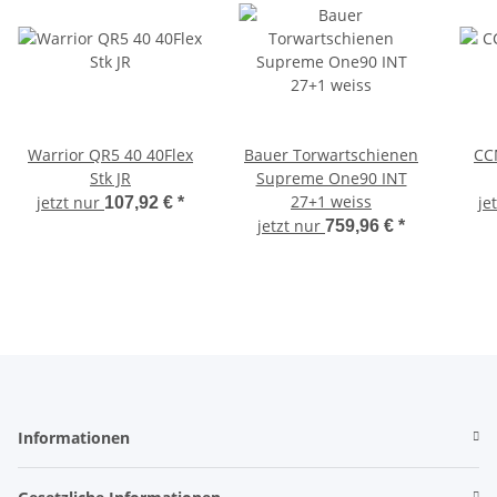
Warrior QR5 40 40Flex
Bauer Torwartschienen
CC
Stk JR
Supreme One90 INT
27+1 weiss
jetzt nur
je
107,92 €
*
jetzt nur
759,96 €
*
Informationen