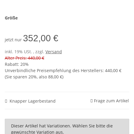
Größe
352,00 €
jetzt nur
inkl. 19% USt. , zzgl.
Versand
Alter Preis: 440,00 €
Rabatt:
20%
Unverbindliche Preisempfehlung des Herstellers
:
440,00 €
(Sie sparen
20%
, also
88,00 €
)
Frage zum Artikel
Knapper Lagerbestand
x
Dieser Artikel hat Variationen. Wählen Sie bitte die
gewünschte Variation aus.