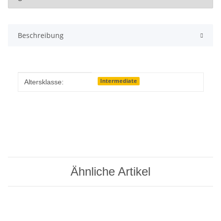
Beschreibung
Produkteigenschaft
Wert
Intermediate
Altersklasse:
Ähnliche Artikel